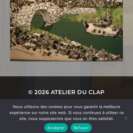
© 2026
ATELIER DU CLAP
SITE ÉDITÉ PAR
MORETTO MAXIME
Nous utilisons des cookies pour vous garantir la meilleure
expérience sur notre site web. Si vous continuez à utiliser ce
THÈME PAR
ANDERS NORÉN
site, nous supposerons que vous en êtes satisfait.
Accepter
Refuser